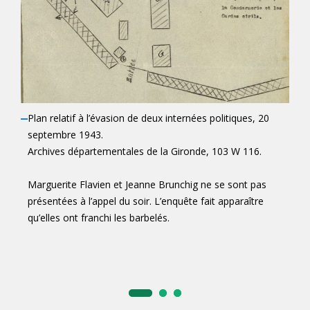
Plan relatif à l’évasion de deux internées politiques, 20
septembre 1943.
Archives départementales de la Gironde, 103 W 116.
Marguerite Flavien et Jeanne Brunchig ne se sont pas
présentées à l’appel du soir. L’enquête fait apparaître
qu’elles ont franchi les barbelés.
Rapport relatif à l’évasion de deux internées politiques, 20
Rapport relatif à l’évasion de deux internées politiques, 20
septembre 1943.
septembre 1943. (suite)
Archives départementales de la Gironde, 103 W 116.
Archives départementales de la Gironde, 103 W 116.